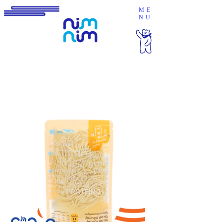
ME
NU