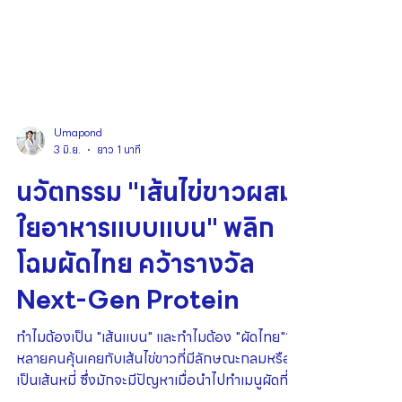
Umapond
3 มิ.ย.
ยาว 1 นาที
นวัตกรรม "เส้นไข่ขาวผสม
ใยอาหารแบบแบน" พลิก
โฉมผัดไทย คว้ารางวัล
Next-Gen Protein
ทำไมต้องเป็น "เส้นแบน" และทำไมต้อง "ผัดไทย"?